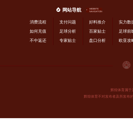
网站导航
消费流程
支付问题
好料推介
实力数
如何充值
足球分析
百家贴士
足球前
不中返还
专家贴士
盘口分析
欧亚攻
辉煌体育属于
辉煌体育不对发布者及所发布