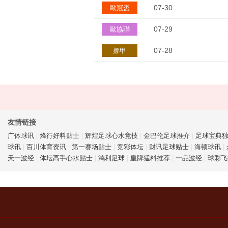
07-30
歐冠盃
07-29
歐協聯
07-28
挪甲
友情链接
广体球讯
|
烽行好料贴士
|
辉煌足球心水竞技
|
金巴伦足球推介
|
足球宝典
球讯
|
百川体育资讯
|
第一赛场贴士
|
竞彩体坛
|
财讯足球贴士
|
海顿球讯
|
天一波经
|
体坛高手心水贴士
|
鸿利足球
|
皇牌猛料推荐
|
一品波经
|
球彩飞