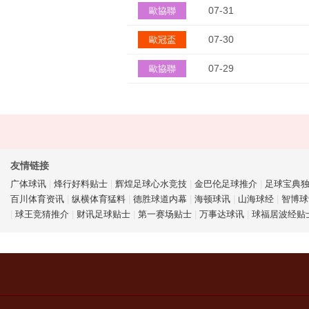
07-31
歐協聯
07-30
歐冠盃
07-29
歐協聯
友情链接
广体球讯
|
烽行好料贴士
|
辉煌足球心水竞技
|
金巴伦足球推介
|
足球宝典
百川体育资讯
|
纵横体育猛料
|
德胜球道内幕
|
海顿球讯
|
山海球经
|
智博球
|
球王竞猜推介
|
财讯足球贴士
|
第一赛场贴士
|
万事达球讯
|
球福居波经贴