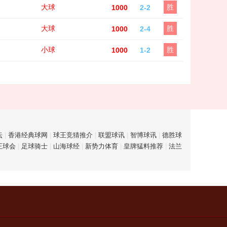
大球
胜
1000
2-2
大球
胜
1000
2-4
小球
胜
1000
1-2
坛
|
香港经典球网
|
球王竞猜推介
|
联盟球讯
|
智博球讯
|
德胜球
王球会
|
足球骑士
|
山海球经
|
新势力体育
|
皇牌猛料推荐
|
法兰