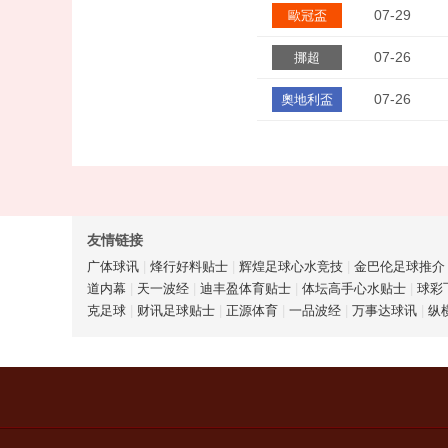
07-29
歐冠盃
07-26
挪超
07-26
奧地利盃
友情链接
广体球讯
|
烽行好料贴士
|
辉煌足球心水竞技
|
金巴伦足球推介
道内幕
|
天一波经
|
迪丰盈体育贴士
|
体坛高手心水贴士
|
球彩
克足球
|
财讯足球贴士
|
正源体育
|
一品波经
|
万事达球讯
|
纵