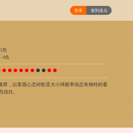
登录
签到送点
1
负
平
4
负
推荐，以客观心态对欧亚大小球赔率动态有独特的看
员信任。