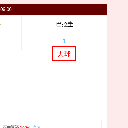
09:00
巴拉圭
5
1
大球
：
不中返还
100
%
[
详情
]