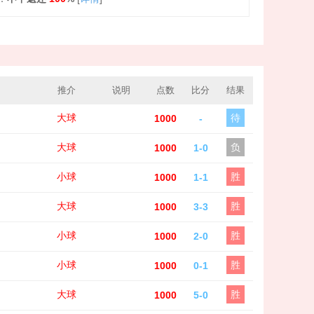
推介
说明
点数
比分
结果
大球
待
1000
-
大球
负
1000
1-0
小球
胜
1000
1-1
大球
胜
1000
3-3
小球
胜
1000
2-0
小球
胜
1000
0-1
大球
胜
1000
5-0