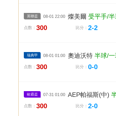
燦美爾
受平手/半
英聯盃
08-01 22:00
300
2-2
点数：
比分：
奧迪沃特
半球/一
瑞典甲
08-01 01:00
300
0-0
点数：
比分：
AEP帕福斯(中)
歐霸盃
07-31 01:00
300
2-0
点数：
比分：