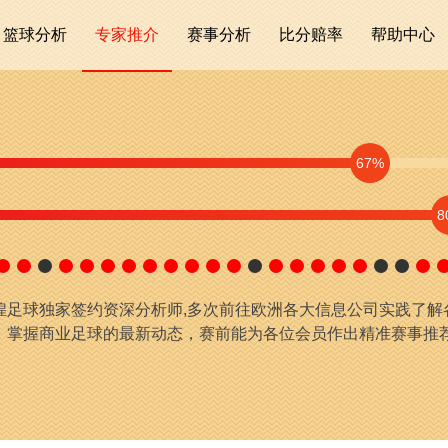
篮球分析
专家推介
赛事分析
比分赔率
帮助中心
67%
8
煌足球独家签约资深分析师,多次前往欧洲各大信息公司实践了解
，掌握商业足球的最新动态，赛前能为各位会员作出精准赛事推