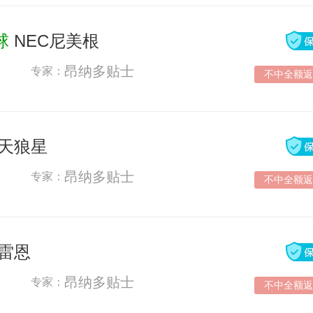
球
NEC尼美根
昂纳多贴士
专家：
不中全额返
天狼星
昂纳多贴士
专家：
不中全额返
雷恩
昂纳多贴士
专家：
不中全额返