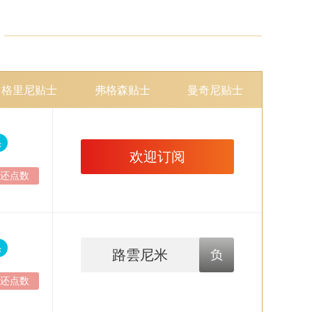
格里尼贴士
弗格森贴士
曼奇尼贴士
欢迎订阅
还点数
路雲尼米
负
还点数