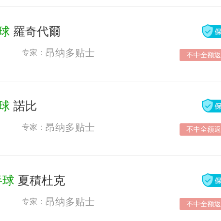
球
羅奇代爾
昂纳多贴士
专家：
不中全额返
球
諾比
昂纳多贴士
专家：
不中全额返
半球
夏積杜克
昂纳多贴士
专家：
不中全额返