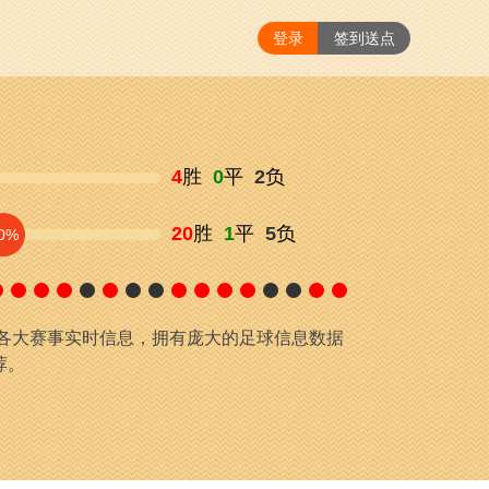
登录
签到送点
4
胜
0
平
2
负
20
胜
1
平
5
负
0%
各大赛事实时信息，拥有庞大的足球信息数据
荐。