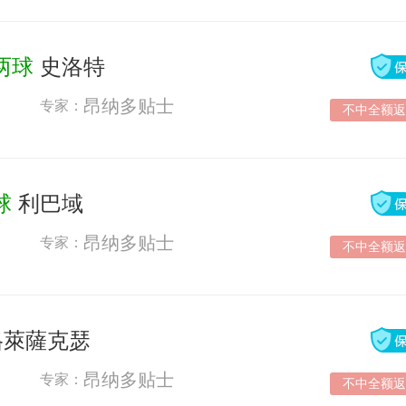
两球
史洛特
昂纳多贴士
专家：
不中全额返
球
利巴域
昂纳多贴士
专家：
不中全额返
格萊薩克瑟
昂纳多贴士
专家：
不中全额返