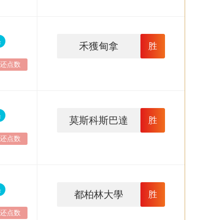
禾獲甸拿
胜
还点数
莫斯科斯巴達
胜
还点数
都柏林大學
胜
还点数