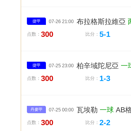
布拉格斯拉維亞
捷甲
07-26 21:00
300
5-1
点数：
比分：
柏辛域陀尼亞
一
捷甲
07-25 23:00
300
1-3
点数：
比分：
瓦埃勒
一球
AB
丹麥甲
07-25 00:00
300
2-2
点数：
比分：