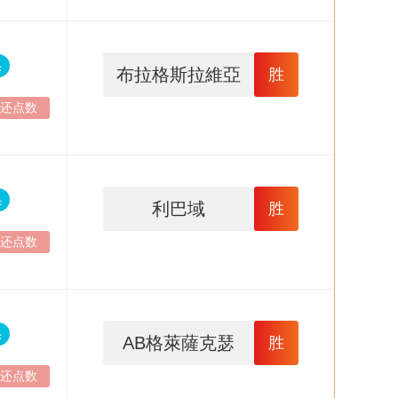
布拉格斯拉維亞
胜
还点数
利巴域
胜
还点数
AB格萊薩克瑟
胜
还点数