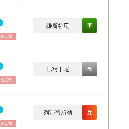
維斯特瑞
平
还点数
巴爾干尼
负
还点数
列治普斯納
胜
还点数